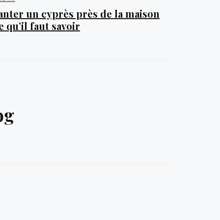
anter un cyprès près de la maison
ce qu’il faut savoir
og
Immobilier