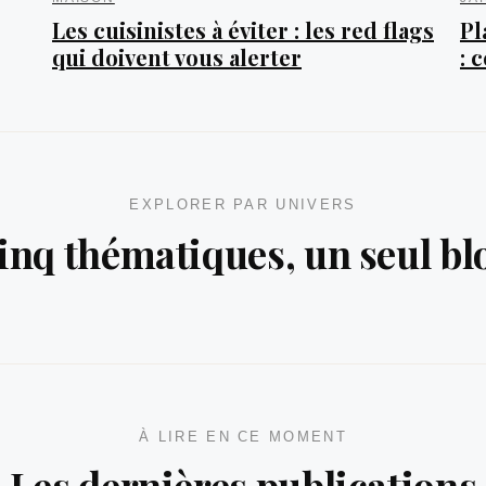
Les cuisinistes à éviter : les red flags
Pl
qui doivent vous alerter
: 
EXPLORER PAR UNIVERS
inq thématiques, un seul bl
tion
Rénovation
Jardin
À LIRE EN CE MOMENT
Les dernières publications