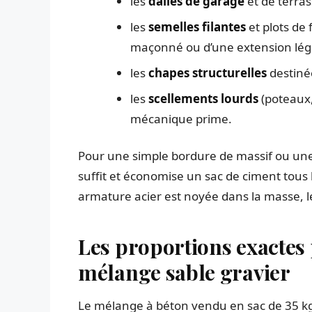
les
dalles de garage
et de terras
les
semelles filantes
et plots de 
maçonné ou d’une extension lég
les
chapes structurelles
destinée
les
scellements lourds
(poteaux,
mécanique prime.
Pour une simple bordure de massif ou une 
suffit et économise un sac de ciment tous 
armature acier est noyée dans la masse, 
Les proportions exactes
mélange sable gravier
Le mélange à béton vendu en sac de 35 kg,