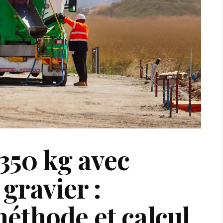
350 kg avec
gravier :
éthode et calcul